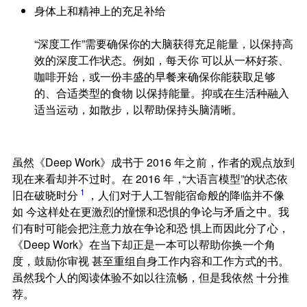
身体上和精神上的充足补给
“深度工作”需要确保你的大脑获得充足能量，以保持高
效的深度工作状态。例如，每天你 可以从一杯好茶、
咖啡开始，或一份丰盛的早餐来确保你能获取足够
的、合适类型的食物 以保持能量。抑或在生活种融入
适当运动，如散步，以帮助保持头脑清晰。
虽然《Deep Work》成书于
2016
年之前，作者的观点放到
现在来看却并不过时。在
2016
年
，
“大语言模型”的状态依
1
旧在破晓时分
，人们对于人工智能宿命般的降临并不像
如 今这样处在更激烈的憧憬和恐惧的争论与矛盾之中。我
们有时可能会把注意力放在争论和恐 惧上而因此分了心
，
《Deep Work》在当下却正是一本可以帮助你换一个角
度，鼓励你审视 甚至重组自身工作内容和工作方式的书。
虽然我个人的阅读体验不如以往流畅，但是我依然 十分推
荐。