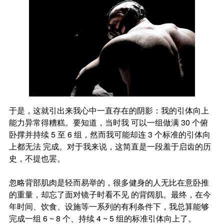
于是，这就引出来我心中一直存在的阴影：我的引体向上
能力异常得糟糕。要知道，当时我 可以一组做满
30
个俯
卧撑并持续
5
至
6
组，然而我可能却连
3
个标准的引体向
上都无法 完成。对于我来说，这简直是一段羞于启齿的历
史，不提也罢。
忽略背部肌肉是轻而易举的，很多健身的人无比在意卧推
的重量，却忘了面对镜子时看不见 的背阔肌。最终，在今
年时间、饮食、设施等一系列的有利条件下，我总算能够
完成一组
6
~ 8
个、持续
4 ~ 5
组的标准引体向上了。