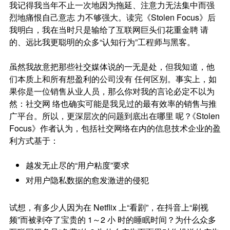
我记得我当年不止一次地因为拖延、注意力无法集中而强
烈地痛恨自己意志 力不够强大。读完《Stolen Focus》后
我明白，我在当时只是输给了互联网巨头们花重金聘 请
的、远比我更聪明的众多“认知行为”工程师与黑客。
虽然我故意把那些社交媒体说的一无是处，但我知道，他
们本质上和所有想盈利的公司没有 任何区别。事实上，如
果你是一位销售从业人员，那么你对我的言论必定不以为
然：社交网 络也确实可能是我见过的最有效率的销售与推
广平台。所以，更深层次的问题到底出在哪里 呢
？
《Stolen
Focus》作者认为，包括社交网络在内的信息技术企业的盈
利方式基于：
越发无止尽的“用户粘度”要求
对用户隐私数据的愈发激进的侵犯
试想，有多少人因为在
Netflix
上“看剧”，在抖音上“刷视
频”而被剥夺了宝贵的
1
～
2
小 时的睡眠时间？为什么众多