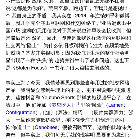
示什么是你“应该”买的， 甚至在设计语言上无处不在地
说“这都是为你好”。荒唐至极。跑题了，但我只是想抛出一
个 我自身上的矛盾：我其实在
2019
年注销知乎和微博
后，就几乎完全淡出互联网和社交网 络了
。
“亚马逊退出中
国市场”这样的无用信息对于我来说也许早晚会接收到，但
是滞后是必 然的。因此，即使是像我这样激进的互联网和
社交网络“隐士”，为什么依旧感到我的专注力 在频繁地受
到威胁？答案其实很明显：因为我们所生活的整个社会明
显出现了一种“失焦”的 趋势并衍生出了诸多问题。这也正
是《Stolen Focus》一书花了很大篇幅去阐述的。
事实上到了今天，我倘若再见到那些当年用过的社交网络
产品，我明显会感到生理上的不适， 更不用说那些更激进
的、诸如抖音和
Youtube Shorts
那样的短视频平台了。在
1
我眼中，他 们宛如
《养鬼吃人》
里的“魔盒”（
Lament
Configuration
）
，他们（算法）精巧， （硬件集群算力）强
大，一旦你未能抵抗欲望，攫取你专注力和创造力的可
怖“修道 士”（
Cenobites
）便被召唤而至。这样的比喻未免
离奇，但事实上，我们每天所处的现实明 显要更为魔幻：